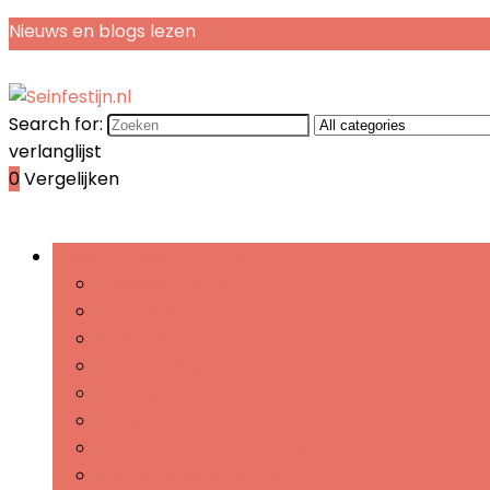
Nieuws en blogs lezen
Search for:
verlanglijst
0
Vergelijken
Bladeren door rubrieken
Theegeschenken
Koffiegeschenken
Snoepgeschenken
Chocoladegeschenken
Snackgeschenken
Sausgeschenken
Jam- and confiturengeschenken
Specerijengeschenken