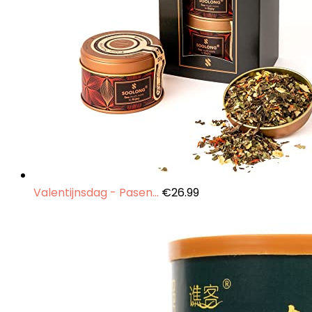
Valentijnsdag - Pasen…
€
26.99