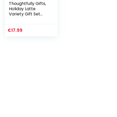
Thoughtfully Gifts,
Holiday Latte
Variety Gift Set
met 9 verschillende
seizoensgebonden
koffie smaken,
€
17.99
waaronder…