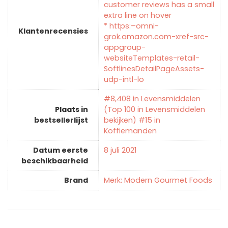
customer reviews has a small
extra line on hover
* https:–omni-
Klantenrecensies
grok.amazon.com-xref-src-
appgroup-
websiteTemplates-retail-
SoftlinesDetailPageAssets-
udp-intl-lo
#8,408 in Levensmiddelen
Plaats in
(Top 100 in Levensmiddelen
bestsellerlijst
bekijken) #15 in
Koffiemanden
Datum eerste
8 juli 2021
beschikbaarheid
Brand
Merk: Modern Gourmet Foods