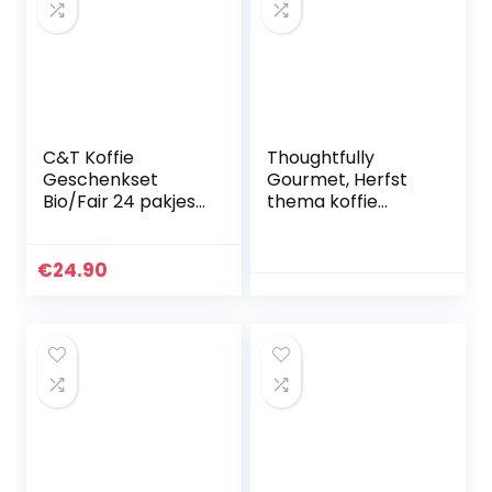
C&T Koffie
Thoughtfully
Geschenkset
Gourmet, Herfst
Bio/Fair 24 pakjes
thema koffie
á 20 g (gemalen)
siropen, smaken
met 24
omvatten
biologische,
peperkoek,
€
24.90
zeldzame en fair
gezouten karamel,
trade
pepermunt en
koffiesoorten
pompoen…
plus…