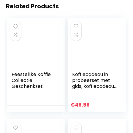
Related Products
Feestelijke Koffie
Koffiecadeau in
Collectie
probeerset met
Geschenkset
gids, koffiecadeau
Medium Cups
voor mannen en
Instant Koffie 4 ×
vrouwen, met
22G
liefde geroosterd
€
49.99
door mensen met
een…