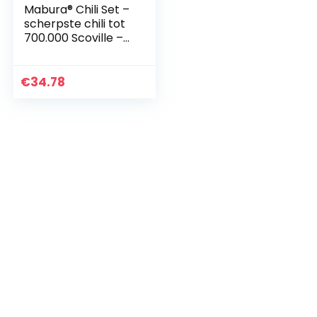
Mabura® Chili Set –
scherpste chili tot
700.000 Scoville –
de chili cadeauset
voor scherpe
smaken – 6
€
34.78
verschillende…