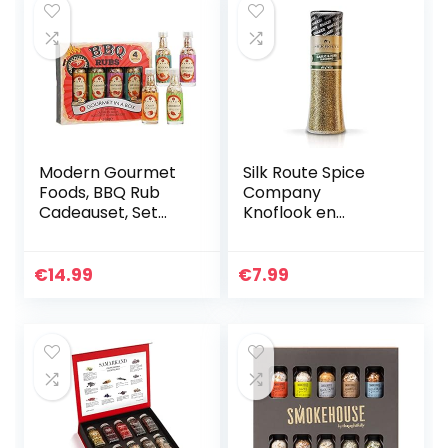
Modern Gourmet
Silk Route Spice
Foods, BBQ Rub
Company
Cadeauset, Set
Knoflook en
van 4 BBQ
Kruiden Shaker
Kruidenmixen
270g
€
14.99
€
7.99