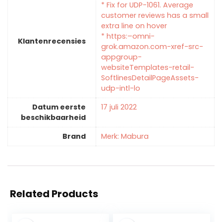
* Fix for UDP-1061. Average
customer reviews has a small
extra line on hover
* https:–omni-
Klantenrecensies
grok.amazon.com-xref-src-
appgroup-
websiteTemplates-retail-
SoftlinesDetailPageAssets-
udp-intl-lo
Datum eerste
17 juli 2022
beschikbaarheid
Brand
Merk: Mabura
Related Products