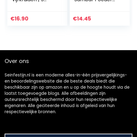
natuurlijke
100g
ginkherbs voor de
verfijning van gin-
€
16.90
€
14.45
tonic en andere
medium…
Over ons
Seinfestijn.nl is een moderne alles-in-één prijsvergelijkings-
en beoordelingswebsite die de beste deals biedt die
beschikbaar zijn op amazon en u op de hoogte houdt via de
laatst toegevoegde blogs. Alle afbeeldingen zijn
auteursrechtelijk beschermd door hun respectievelijke
eigenaren. Alle geciteerde inhoud is afgeleid van hun
respectievelijke bronnen.