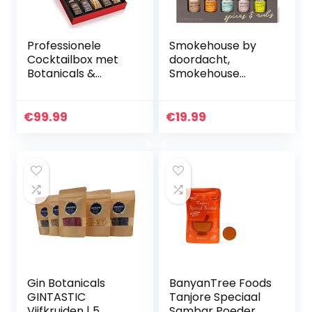
Professionele
Smokehouse by
Cocktailbox met
doordacht,
Botanicals &
Smokehouse
Spices 495 gr van
Grilling Spice Set in
Samarkand
Mini glazen flessen,
Grill kruiden
€
99.99
€
19.99
smaken omvatten
Caribbean…
Gin Botanicals
BanyanTree Foods
GINTASTIC
Tanjore Speciaal
Vijfkruiden | 5
Sambar Poeder