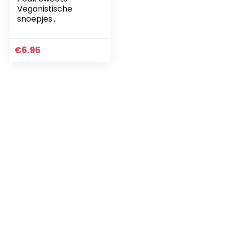
Veganistische
snoepjes
geschenkdoos voor
kinderen – Retro
snoepdoos met
€
6.95
assortiment oude
schoolsnoepjes…