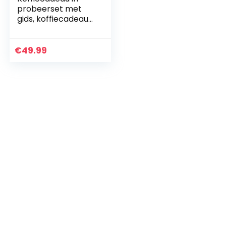
probeerset met
gids, koffiecadeau
voor mannen en
vrouwen, met liefde
geroosterd door
€
49.99
mensen met een…