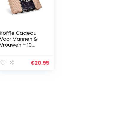
Koffie Cadeau
Voor Mannen &
Vrouwen – 10
Unieke
Koffiezakjes Set
Met Premium
€
20.95
Gemalen Koffie
Uit De Hele
Wereld Voor…