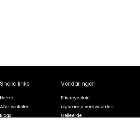
Snelle links
Verklaringen
Home
Privacybeleid
Alles winkelen
algemene voorwaarden
Blogs
Gelieerde
openbaarmaking
Onze webshops
Adverteren