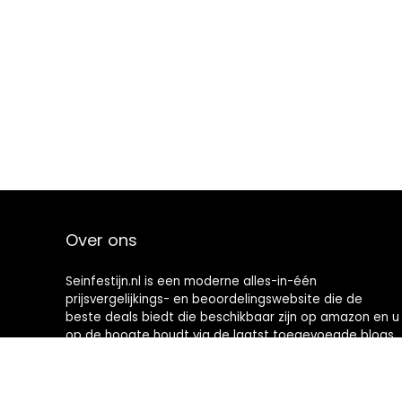
Over ons
Seinfestijn.nl is een moderne alles-in-één
prijsvergelijkings- en beoordelingswebsite die de
beste deals biedt die beschikbaar zijn op amazon en u
op de hoogte houdt via de laatst toegevoegde blogs.
Alle afbeeldingen zijn auteursrechtelijk beschermd
door hun respectievelijke eigenaren. Alle geciteerde
inhoud is afgeleid van hun respectievelijke bronnen.