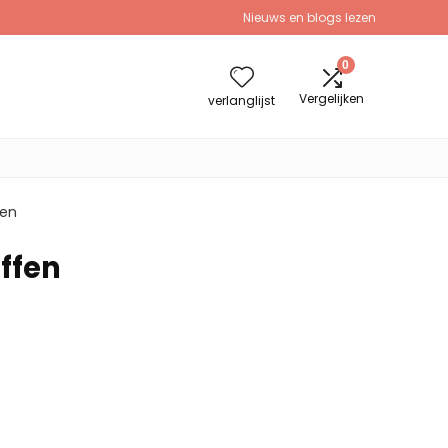
Nieuws en blogs lezen
0
Vergelijken
verlanglijst
fen
ffen