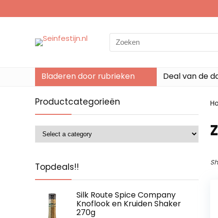
Search
for:
Bladeren door rubrieken
Deal van de d
Productcategorieën
H
Sh
Topdeals!!
Silk Route Spice Company
Knoflook en Kruiden Shaker
270g