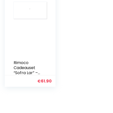
Rimoco
Cadeauset
“Sofra Lar” –
set inhoud:
€
61.90
kookboek
Sofra Lar
Turkse
keuken,
paprika
Hongaarse