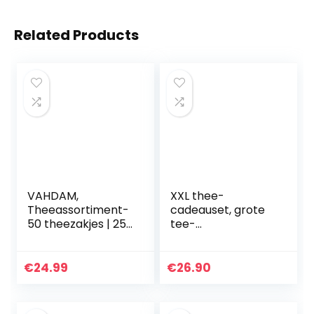
Related Products
VAHDAM,
XXL thee-
Theeassortiment-
cadeauset, grote
50 theezakjes | 25
tee-
piramidezakjes,
probeerpakket
volledige
“Einmal um die
theebladeren, 2
Welt” in een
€
24.99
€
26.90
porties per zakje |
opwindende,
100…
presRemote
geschenkdoos