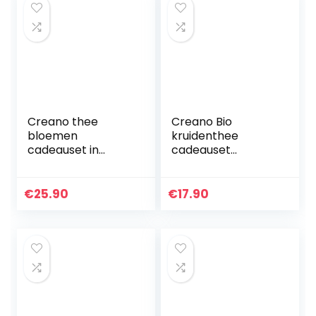
Creano thee
Creano Bio
bloemen
kruidenthee
cadeauset in
cadeauset
houten theekist, 12
“ORGANIC HERBAL
blooming tea in 6
TEA” – 45
soorten witte thee
biologische
€
25.90
€
17.90
theezakjes in 9
verschillende
soorten – 90g –
NIEUW 2022*