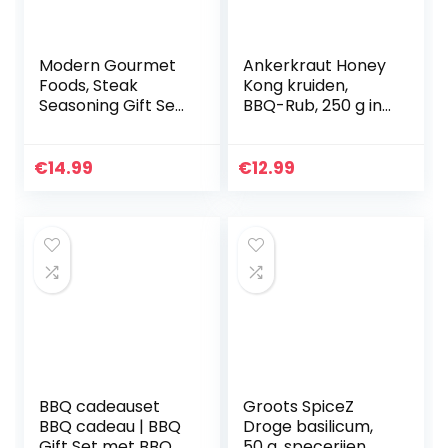
Modern Gourmet
Ankerkraut Honey
Foods, Steak
Kong kruiden,
Seasoning Gift Set,
BBQ-Rub, 250 g in
Steak Rub smaken
strooier, grill-
omvatten
kruiden, zoet
Memphis,
scherp voor vlees,
€
14.99
€
12.99
Montreal,
harmonie van…
Jamaican Jerk en
Cajun…
BBQ cadeauset
Groots SpiceZ
BBQ cadeau | BBQ
Droge basilicum,
Gift Set met BBQ
50 g, specerijen