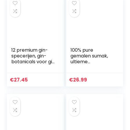
12 premium gin-
100% pure
specerijen, gin-
gemalen sumak,
botanicals voor gin
ultieme
tonic, cocktails of
antioxidant,
ook voor het
topkwaliteit,
koken, Gin
zonder zout,
€
27.45
€
26.99
cadeauset voor
vervanger van
mannen…
citroen en azijn, N.7
dieprood…