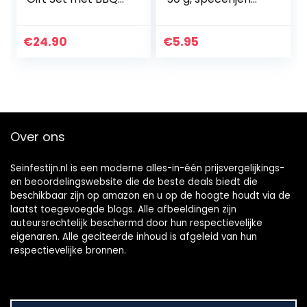
Rubs & Steak
voor het kruiden
Pepper cadeau-
van je maaltijden,
idee voor mannen
ideale
€
24.90
€
5.95
vriend opa Griller |
keukenkruiden,
Kruiden…
aromatisch…
Over ons
Seinfestijn.nl is een moderne alles-in-één prijsvergelijkings-
en beoordelingswebsite die de beste deals biedt die
beschikbaar zijn op amazon en u op de hoogte houdt via de
laatst toegevoegde blogs. Alle afbeeldingen zijn
auteursrechtelijk beschermd door hun respectievelijke
eigenaren. Alle geciteerde inhoud is afgeleid van hun
respectievelijke bronnen.