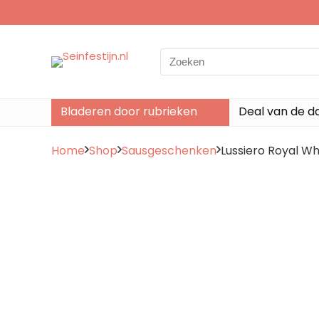
Search
for:
Bladeren door rubrieken
Deal van de d
Home
Shop
Sausgeschenken
Lussiero Royal W