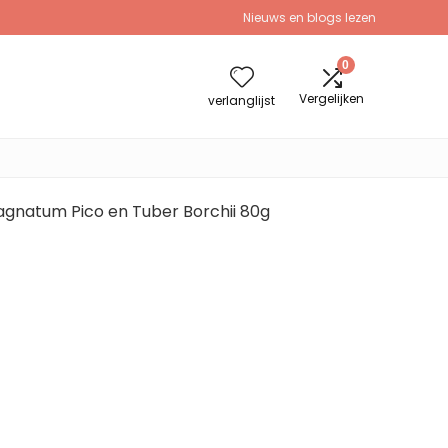
Nieuws en blogs lezen
0
Vergelijken
verlanglijst
Magnatum Pico en Tuber Borchii 80g