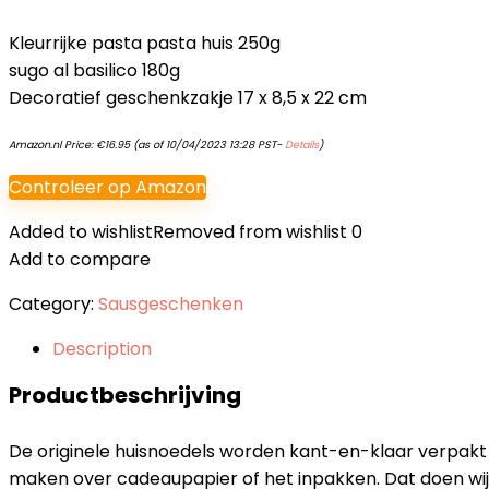
Kleurrijke pasta pasta huis 250g
sugo al basilico 180g
Decoratief geschenkzakje 17 x 8,5 x 22 cm
Amazon.nl Price:
€
16.95
(as of 10/04/2023 13:28 PST-
Details
)
Controleer op Amazon
Added to wishlist
Removed from wishlist
0
Add to compare
Category:
Sausgeschenken
Description
Productbeschrijving
De originele huisnoedels worden kant-en-klaar verpakt 
maken over cadeaupapier of het inpakken. Dat doen wij v