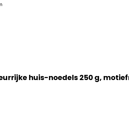
cm
leurrijke huis-noedels 250 g, moti