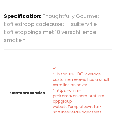
Specification:
Thoughtfully Gourmet
koffiesiroop cadeauset – suikervrije
koffietoppings met 10 verschillende
smaken
-*
* Fix for UDP-1061. Average
customer reviews has a small
extra line on hover
* https:–omni-
Klantenrecensies
grok.amazon.com-xref-src-
appgroup-
websiteTemplates-retail-
SoftlinesDetailPageAssets-