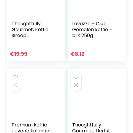
Thoughtfully
Lavazza – Club
Gourmet, Koffie
Gemalen koffie –
Siroop
blik 250g
Geschenkset,
smaken omvatten
Hazelnoot,
€
19.99
€
8.12
gezouten karamel
Candy, Franse
vanille…
Premium koffie
Thoughtfully
adventskalender
Gourmet, Herfst