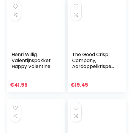
Henri Willig
The Good Crisp
Valentijnspakket
Company,
Happy Valentine
Aardappelkrispen,
verouderde witte
Cheddar, 160 g
€
41.95
€
19.45