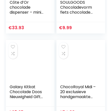
Côte d’Or
SOULGOODS
chocolade
Chocoladevorm
dispenser – mini
fiets chocolade
Bouchée – mini
voor mannen en
Nougatti –
vrouwen, eetbaar
Chokotoff – 120
cadeau, cadeau
€
33.93
€
9.99
stuks – 1312g
voor tennisspelers,
edelvolle…
Galaxy Kitkat
ChocoRoyal Midi –
Chocolade Doos
20 exclusieve
Nieuwigheid Gift
handgemaakte
Hamper
pralines |
Onbeleefd
Geschenk in een