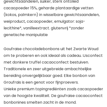
gewichtsaandelen, suiker, sterk ontolied
cacaopoeder 15%, geharde plantaardige vetten
(kokos, palmkern) in wisselbare gewichtsaandelen,
weiproduct, cacaopoeder, emulgator: soja-
lecithine*, vanilleextract. glutenvrij *zonder
genetische manipulatie
Goufraise chocoladebonbons uit het Zwarte Woud
om te proberen en ook ideaal als cadeau. IJsconfect
met donkere truffel cacaoconfect bestuiven.
Traditionele en zeer uitgebreide ambachtelijke
bereiding onvergelijkbaar goed. Elke bonbon van
Groufrais is een genot voor fijnproevers.
Unieke premium topingrediënten zoals cacaopoeder
van de hoogste kwaliteit. De goufraise cacaoconfect
bonbonines smelten zacht in de mond.