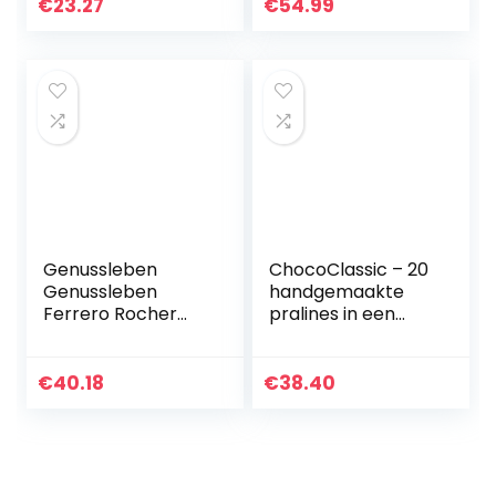
Grappige Brutale
houten kistje |
€
23.27
€
54.99
Wrappers
Chocolade |
Cadeau |
Verjaardag…
Genussleben
ChocoClassic – 20
Genussleben
handgemaakte
Ferrero Rocher
pralines in een
Box 56 stuks,
houten kistje |
paasgeschenk,
Cadeau voor
grote verpakking,
volwassenen |
€
40.18
€
38.40
knapperige
Belgische
bonbons met…
chocolade…