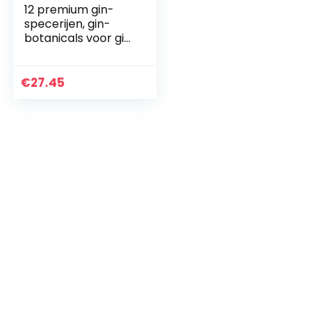
12 premium gin-
specerijen, gin-
botanicals voor gin
tonic, cocktails of
ook voor het koken,
Gin cadeauset voor
€
27.45
mannen…