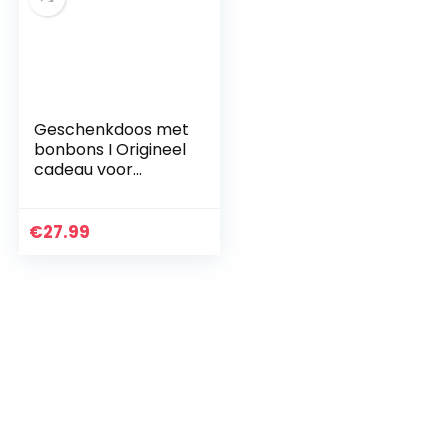
Geschenkdoos met
bonbons I Origineel
cadeau voor
verjaardagen,
kinderen, partner –
Kinder Bueno,
€
27.99
Happy Hippo,
Kinder Joy…