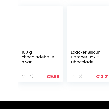
100 g
Loacker Biscuit
chocoladeballe
Hamper Box –
n van
Chocolade
melkchocolade,
Wafer Biscuits
17-19 stuks, fair
Variëteit – All-
trade cacao,
Occasion Snoep
€
9.99
€
13.21
plus een
& Koekjes
voetbalgeschen
Geschenkset
kdoos van
voor Mannen…
karton, ideaal…