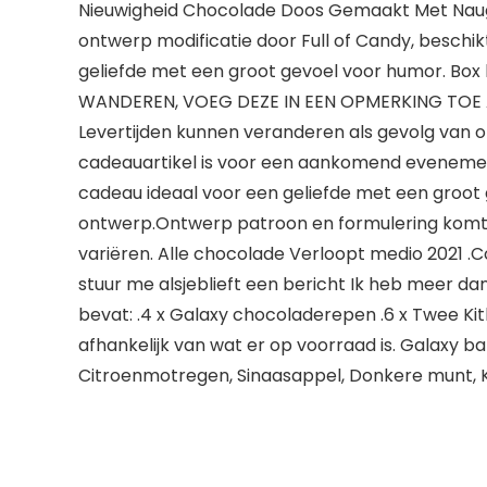
Nieuwigheid Chocolade Doos Gemaakt Met Nau
ontwerp modificatie door Full of Candy, besc
geliefde met een groot gevoel voor humor. Bo
WANDEREN, VOEG DEZE IN EEN OPMERKING TOE A
Levertijden kunnen veranderen als gevolg van o
cadeauartikel is voor een aankomend evenemen
cadeau ideaal voor een geliefde met een gro
ontwerp.Ontwerp patroon en formulering komt p
variëren. Alle chocolade Verloopt medio 2021 .C
stuur me alsjeblieft een bericht Ik heb meer dan 
bevat: .4 x Galaxy chocoladerepen .6 x Twee Kit
afhankelijk van wat er op voorraad is. Galaxy b
Citroenmotregen, Sinaasappel, Donkere munt, Ko