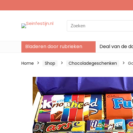
Search
for:
Bladeren door rubrieken
Deal van de d
Home
Shop
Chocoladegeschenken
Ga