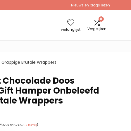
Nieuws en blogs lezen
0
Vergelijken
verlanglijst
 Grappige Brutale Wrappers
t Chocolade Doos
Gift Hamper Onbeleefd
tale Wrappers
/2023 12:57 PST-
Details
)