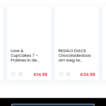
Love &
REGALO DULCE
CupCakes 7 –
Chocoladedoos
Pralines in de
om weg te
vorm van
geven met 39
CupCakes | Luxe
kinder
pralines |
chocolates,
€
14.99
€
34.99
Cadeau |
originele kinder
Geschenk |
chocolates
Bonbons |
mand om weg
Chocolaatjes…
te geven…