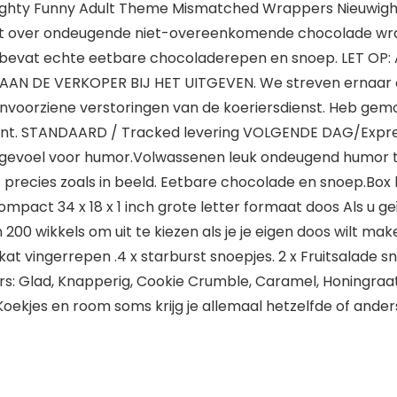
ghty Funny Adult Theme Mismatched Wrappers Nieuwig
hikt over ondeugende niet-overeenkomende chocolade wra
x bevat echte eetbare chocoladerepen en snoep. LET O
AN DE VERKOPER BIJ HET UITGEVEN. We streven ernaar o
nvoorziene verstoringen van de koeriersdienst. Heb gemoe
t. STANDAARD / Tracked levering VOLGENDE DAG/Express 
ot gevoel voor humor.Volwassenen leuk ondeugend humo
recies zoals in beeld. Eetbare chocolade en snoep.Box 
ompact 34 x 18 x 1 inch grote letter formaat doos Als u g
200 wikkels om uit te kiezen als je je eigen doos wilt mak
kat vingerrepen .4 x starburst snoepjes. 2 x Fruitsalade
ars: Glad, Knapperig, Cookie Crumble, Caramel, Honingraat
ekjes en room soms krijg je allemaal hetzelfde of ander