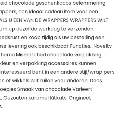
heid chocolade geschenkdoos belemmering
ppers, een ideaal cadeau item voor een
P: ALS U EEN VAN DE WRAPPERS WRAPPERS WILT
m op dezelfde werkdag te verzenden.
dsrust en koop tijdig als uw bestelling een
levering ook beschikbaar Functies. .Novelty
r thema.Mismatched chocolade verpakking
kleur en verpakking accessoires kunnen
eïnteresseerd bent in een andere stijl/wrap pers
en of wikkels wilt ruilen voor anderen. Doos
 snoepjes Smaak van chocolade Varieert
, Gezouten karamel Kitkats: Origineel,
s.