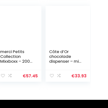
merci Petits
Côte d’Or
Collection
chocolade
Mixxboxx – 2000
dispenser – mini
gram
Bouchée – mini
Nougatti –
Chokotoff – 120
€
57.45
€
33.93
stuks – 1312g