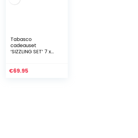
Tabasco
cadeauset
‘SIZZLING SET’ 7 x
148 ml glazen
flessen van de
rokerige smaak
€
69.95
van onze
geroosterde
pepersaus tot de…