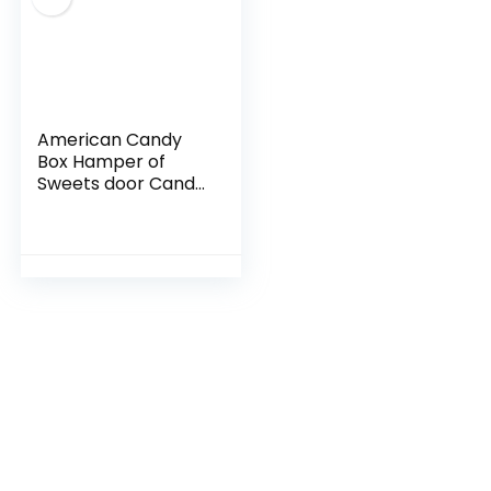
American Candy
Box Hamper of
Sweets door Candy
Town | Jelly Belly,
Nerds, Mike & IKE,
Lemonhead,
Airheads – 11
artikelen…