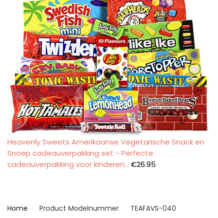
Heavenly Sweets Amerikaanse Vegetarische Snack en
Snoep cadeauverpakking set - Perfecte
cadeauverpakking voor kinderen…
€
26.95
Home
Product Modelnummer
‎TEAFAVS-040