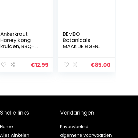
Ankerkraut
BEMBO
Honey Kong
Botanicals –
kruiden, BBQ-
MAAK JE EIGEN
Rub, 250 g in
GIN – Complete
strooier, grill-
DIY Gin Kit – 9
kruiden, zoet
essentiële
€
12.99
€
85.00
scherp voor
Botanicals en
vlees, harmonie
specerijen voor
van…
je Gin Tonic…
Snelle links
Verklaringen
Home
Privacybeleid
Alles winkelen
algemene voorwaarden