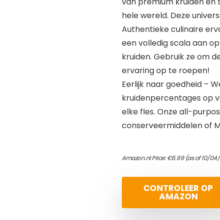
van premium kruiden en sp
hele wereld. Deze universe
Authentieke culinaire er
een volledig scala aan op
kruiden. Gebruik ze om d
ervaring op te roepen!
Eerlijk naar goedheid – 
kruidenpercentages op vo
elke fles. Onze all-purpo
conserveermiddelen of M
Amazon.nl Price:
€
6.99
(as of 10/04
CONTROLEER OP
AMAZON