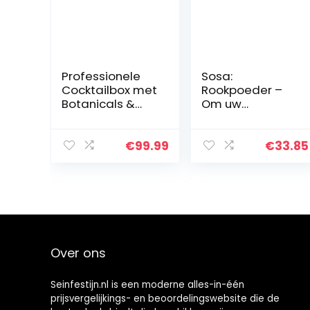
Professionele
Sosa:
Cocktailbox met
Rookpoeder –
Botanicals &
Om uw
Spices 495 gr
gerechten een
van Samarkand
rokerig tintje te
geven – 500G
€
99.99
€
33.85
Over ons
Seinfestijn.nl is een moderne alles-in-één
prijsvergelijkings- en beoordelingswebsite die de