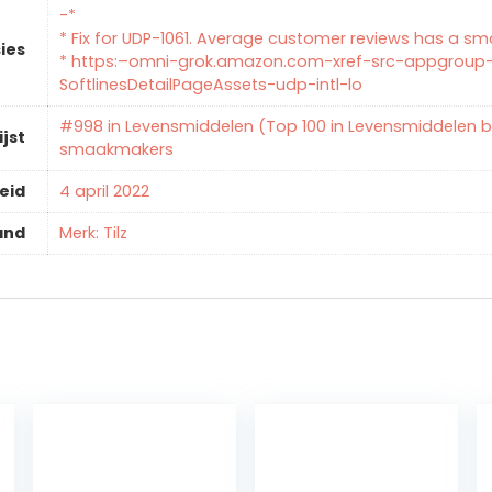
-*
* Fix for UDP-1061. Average customer reviews has a smal
ies
* https:–omni-grok.amazon.com-xref-src-appgroup-
SoftlinesDetailPageAssets-udp-intl-lo
#998 in Levensmiddelen (Top 100 in Levensmiddelen b
ijst
smaakmakers
eid
4 april 2022
and
Merk: Tilz