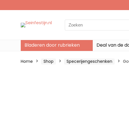
Search
for:
Bladeren door rubrieken
Deal van de d
Home
Shop
Specerijengeschenken
Go