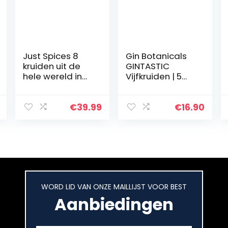
Just Spices 8
Gin Botanicals
kruiden uit de
GINTASTIC
hele wereld in
Vijfkruiden | 5
houten doos, 8
natuurlijke
verschillende
ginkherbs voor
allrounder-
de verfijning van
€
39.99
€
16.90
kruidenmengsel
gin-tonic en
s voor elke
andere
smaak, van…
medium…
WORD LID VAN ONZE MAILLIJST VOOR BEST
Aanbiedingen