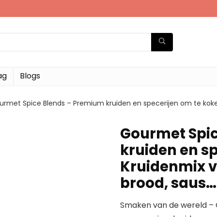
ag
Blogs
urmet Spice Blends – Premium kruiden en specerijen om te koken 
Gourmet Spi
kruiden en s
Kruidenmix vo
brood, saus…
Smaken van de wereld – O