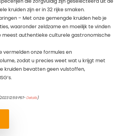
ecerijen die zorgvuldig zijn geselecteerd uit de
le kruiden zijn er in 32 rijke smaken.
varingen – Met onze gemengde kruiden heb je
ties, waaronder zeldzame en moeilijk te vinden
e meest authentieke culturele gastronomische
We vermelden onze formules en
lume, zodat u precies weet wat u krijgt met
se kruiden bevatten geen vulstoffen,
SG’s.
/2023 12:59 PST-
Details
)