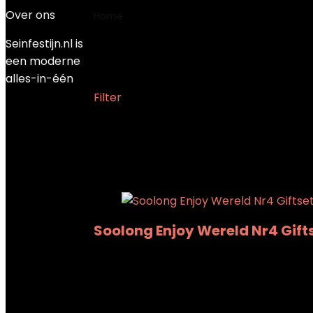
Over ons
Home
Product Gewicht
‎85 Gram
Seinfestijn.nl is
‎85 Gram
een moderne
alles-in-één
Filter
Showing the single result
Added to wishlist
Removed from wishlist
Add to compare
Soolong Enjoy Wereld Nr4 Gift
Added to wishlist
Removed from wishlist
Add to compare
€
26.99