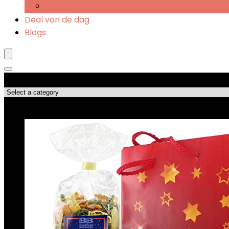
Kaasgeschenken
Deal van de dag
Blogs
Productcategorieën
Topdeals!!