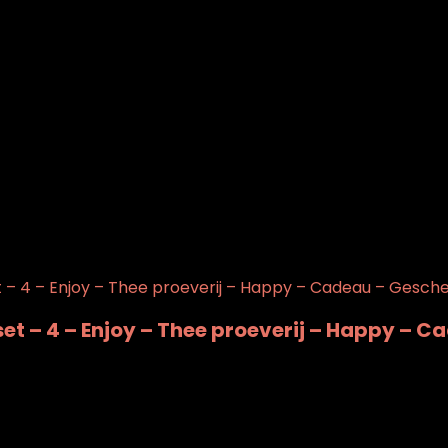
0
set – 4 – Enjoy – Thee proeverij – Happy – 
0