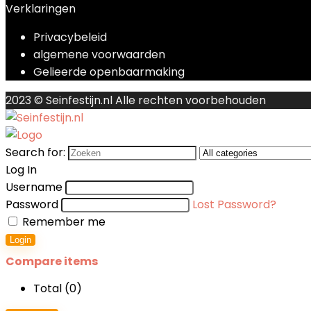
Verklaringen
Privacybeleid
algemene voorwaarden
Gelieerde openbaarmaking
2023 © Seinfestijn.nl Alle rechten voorbehouden
Search for:
Log In
Username
Password
Lost Password?
Remember me
Login
Compare items
Total (
0
)