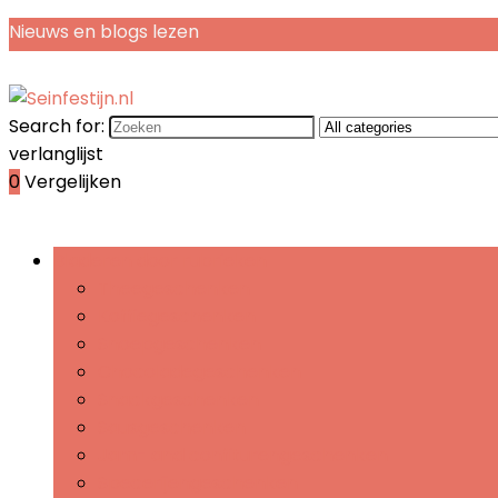
Nieuws en blogs lezen
Search for:
verlanglijst
0
Vergelijken
Bladeren door rubrieken
Theegeschenken
Koffiegeschenken
Snoepgeschenken
Chocoladegeschenken
Snackgeschenken
Sausgeschenken
Jam- and confiturengeschenken
Specerijengeschenken