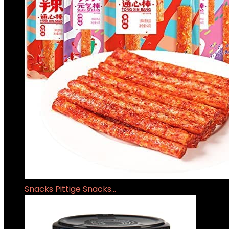
Snacks Pittige Snacks…
€
17.82