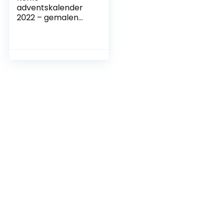
adventskalender
2022 – gemalen
koffie cadeauset –
24 dagen Kerst
koffie
adventskalender
van 12
gearomatiseerde…