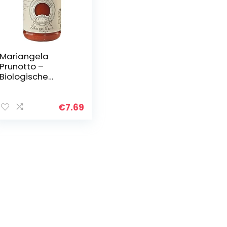
Mariangela
Prunotto –
Biologische
Tomatensaus
voor Pizza 340 gr
€
7.69