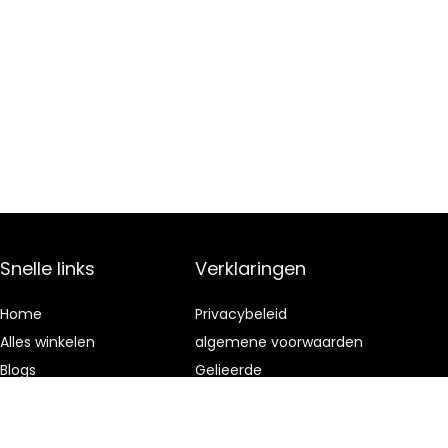
Snelle links
Verklaringen
Home
Privacybeleid
Alles winkelen
algemene voorwaarden
Blogs
Gelieerde
openbaarmaking
Onze webshops
Adverteren