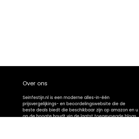
Over ons
Seinfestijn.nl is een moderne alles-in-één
prijsvergelijkings- en beoordelingswebsite die de
beste deals biedt die beschikbaar zijn op amazon en u
op de hoogte houdt via de laatst toegevoegde blogs.
Alle afbeeldingen zijn auteursrechtelijk beschermd
door hun respectievelijke eigenaren. Alle geciteerde
inhoud is afgeleid van hun respectievelijke bronnen.