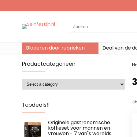
Search
for:
Bladeren door rubrieken
Deal van de d
Productcategorieën
H
Sh
Topdeals!!
Originele gastronomische
koffieset voor mannen en
vrouwen - 7 van"s werelds