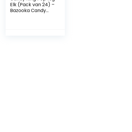
Elk (Pack van 24) –
Bazooka Candy
Ring Pop met een
gratis Bubblegum-
portemonnee