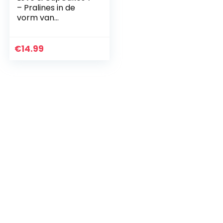
– Pralines in de
vorm van
CupCakes | Luxe
pralines | Cadeau |
Geschenk |
€
14.99
Bonbons |
Chocolaatjes…