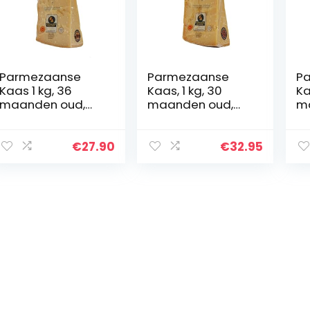
Parmezaanse
Parmezaanse
P
Kaas 1 kg, 36
Kaas, 1 kg, 30
Ka
maanden oud,
maanden oud,
m
beschermde
beschermde
b
oorsprongsbena
oorsprongsbena
oo
ming
ming
m
€
27.90
€
32.95