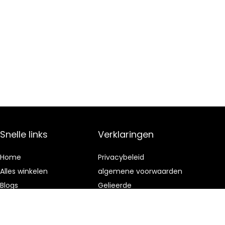
Snelle links
Verklaringen
Home
Privacybeleid
Alles winkelen
algemene voorwaarden
Blogs
Gelieerde
openbaarmaking
Onze webshops
Adverteren