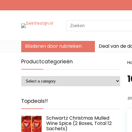
Search
for:
Bladeren door rubrieken
Deal van de d
Productcategorieën
H
‎
Sh
Topdeals!!
Schwartz Christmas Mulled
Wine Spice (2 Boxes, Total 12
Sachets)