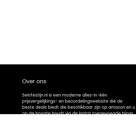
Over ons
Seinfestijn.nl is een moderne alles-in-één
prijsvergelijkings- en beoordelingswebsite die de
beste deals biedt die beschikbaar zijn op amazon en u
op de hoogte houdt via de laatst toegevoegde blogs.
Alle afbeeldingen zijn auteursrechtelijk beschermd
door hun respectievelijke eigenaren. Alle geciteerde
inhoud is afgeleid van hun respectievelijke bronnen.