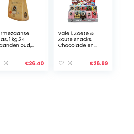
armezaanse
Valeli, Zoete &
as, 1 kg,24
Zoute snacks.
aanden oud,
Chocolade en
eschermde
snoepjes. Doos
rsprongsbena
met gums.
ing
Cadeaupakket,
€
26.40
€
26.99
Koffiemand,
Originele…