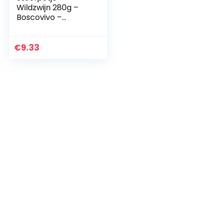
Wildzwijn 280g –
Boscovivo –
Italiaans eten –
Gourmet eten
€
9.33