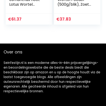
Lotus Wortel
(500g/blik), Zoete
Poeder 350g/blik,
Geurende
Gezonde en
osmanthus
voedzame Ontbijt
Wortelpoeder
€
61.37
€
37.83
Pap, rood Date
Soep, Lotus Zaad
Lotus Root…
Pap Voedzaam
Ontbijt…
Over ons
Seinfestijn.nl is een moderne alles-in-één prijsvergelijkings-
en beoordelingswebsite die de beste deals biedt die
beschikbaar zijn op amazon en u op de hoogte houdt via de
laatst toegevoegde blogs. Alle afbeeldingen zijn
auteursrechtelijk beschermd door hun respectievelijke
eigenaren. Alle geciteerde inhoud is afgeleid van hun
respectievelijke bronnen.