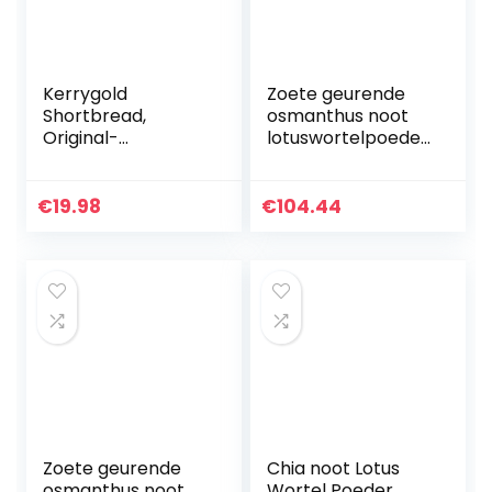
Kerrygold
Zoete geurende
Shortbread,
osmanthus noot
Original-
lotuswortelpoeder,
1x150g,Lemon-
instant pap
1x150g,Mini-
vervanger,
1x150g,Cacaoglas-
gezonde en
€
19.98
€
104.44
1x150g
voedzame ontbijt
lotuswortel…
Zoete geurende
Chia noot Lotus
osmanthus noot
Wortel Poeder