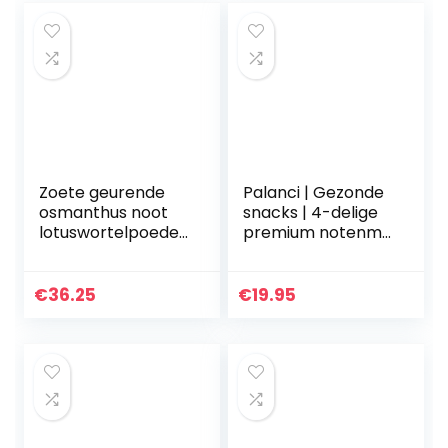
Zoete geurende
Palanci | Gezonde
osmanthus noot
snacks | 4-delige
lotuswortelpoeder,
premium notenmix
instant pap
560 g
vervanger,
geschenkdoos |
gezonde en
noten, pistache,
€
36.25
€
19.95
voedzame ontbijt
amandelen,
lotuswortel…
cashewpitten…