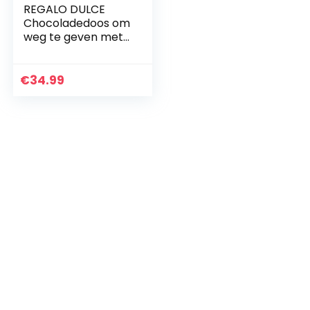
REGALO DULCE
Chocoladedoos om
weg te geven met
39 kinder
chocolates,
originele kinder
€
34.99
chocolates mand
om weg te geven…