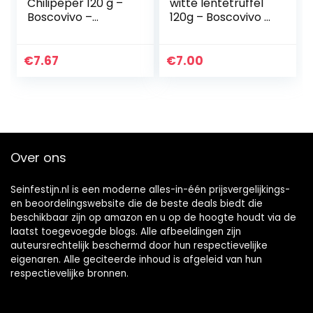
Chilipeper 120 g –
witte lentetruffel
Boscovivo –
120g – Boscovivo –
Honing voor kazen
100% italiaanse
– italiaans eten
truffel
€
7.67
€
7.00
Over ons
Seinfestijn.nl is een moderne alles-in-één prijsvergelijkings-
en beoordelingswebsite die de beste deals biedt die
beschikbaar zijn op amazon en u op de hoogte houdt via de
laatst toegevoegde blogs. Alle afbeeldingen zijn
auteursrechtelijk beschermd door hun respectievelijke
eigenaren. Alle geciteerde inhoud is afgeleid van hun
respectievelijke bronnen.