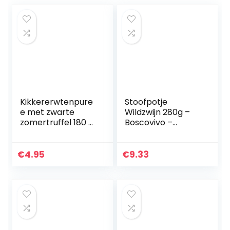
Kikkererwtenpure
Stoofpotje
e met zwarte
Wildzwijn 280g –
zomertruffel 180 g
Boscovivo –
– Boscovivo – 100%
Italiaans eten –
italiaanse truffel
Gourmet eten
€
4.95
€
9.33