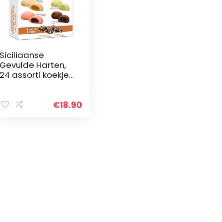
Siciliaanse
Gevulde Harten,
24 assorti koekjes
voor één portie |
18 harten gevuld
met jam en 6
€
18.90
harten gevuld
met room…