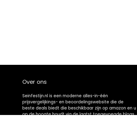
Over ons
Seinfestijn.nl is een moderne alles-in-één
prijsvergelijkings- en beoordelingswebsite die de
beste deals biedt die beschikbaar zijn op amazon en u
op de hoogte houdt via de laatst toegevoegde blogs.
Alle afbeeldingen zijn auteursrechtelijk beschermd
door hun respectievelijke eigenaren. Alle geciteerde
inhoud is afgeleid van hun respectievelijke bronnen.