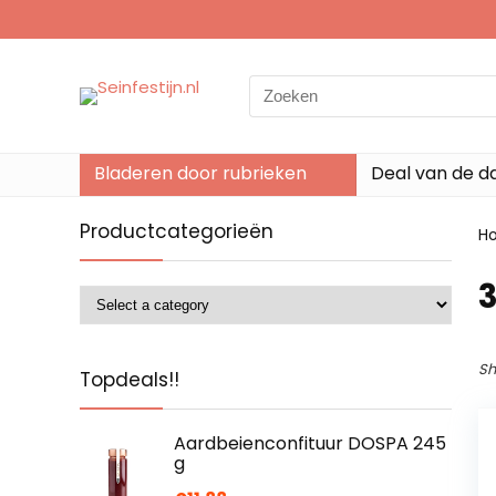
Search
for:
Bladeren door rubrieken
Deal van de d
Productcategorieën
H
3
Sh
Topdeals!!
Aardbeienconfituur DOSPA 245
g