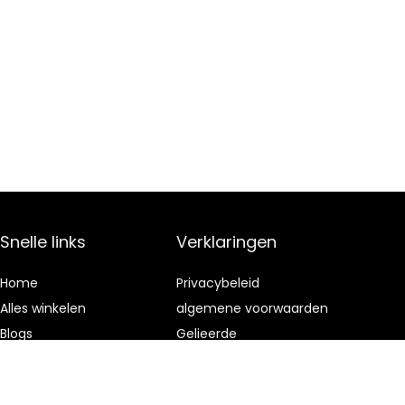
Snelle links
Verklaringen
Home
Privacybeleid
Alles winkelen
algemene voorwaarden
Blogs
Gelieerde
openbaarmaking
Onze webshops
Adverteren