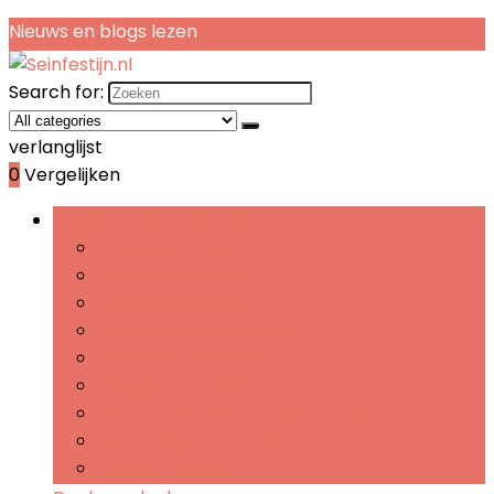
Nieuws en blogs lezen
Search for:
verlanglijst
0
Vergelijken
Bladeren door rubrieken
Theegeschenken
Koffiegeschenken
Snoepgeschenken
Chocoladegeschenken
Snackgeschenken
Sausgeschenken
Jam- and confiturengeschenken
Specerijengeschenken
Kaasgeschenken