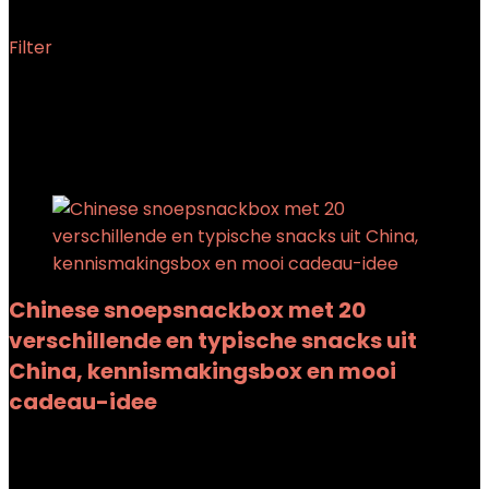
Filter
Showing the single result
Added to wishlist
Removed from wishlist
0
Add to compare
Chinese snoepsnackbox met 20
verschillende en typische snacks uit
China, kennismakingsbox en mooi
cadeau-idee
Added to wishlist
Removed from wishlist
0
Add to compare