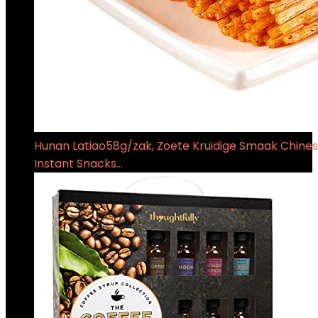
Hunan Latiao58g/zak, Zoete Kruidige Smaak Chinese 
Instant Snacks…
€
24.99