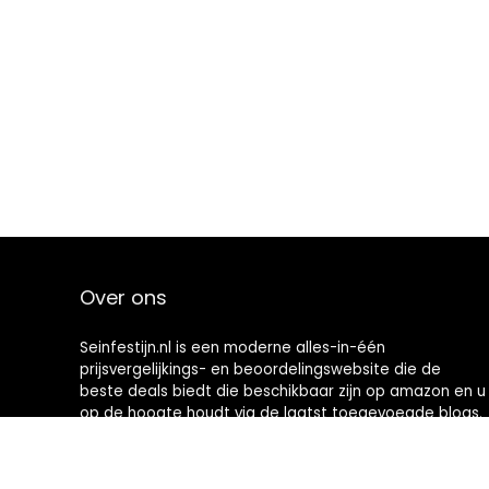
Over ons
Seinfestijn.nl is een moderne alles-in-één
prijsvergelijkings- en beoordelingswebsite die de
beste deals biedt die beschikbaar zijn op amazon en u
op de hoogte houdt via de laatst toegevoegde blogs.
Alle afbeeldingen zijn auteursrechtelijk beschermd
door hun respectievelijke eigenaren. Alle geciteerde
inhoud is afgeleid van hun respectievelijke bronnen.