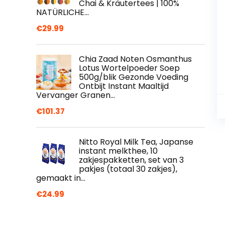
Chai & Kräutertees | 100%
NATÜRLICHE…
€
29.99
Chia Zaad Noten Osmanthus
Lotus Wortelpoeder Soep
500g/blik Gezonde Voeding
Ontbijt Instant Maaltijd
Vervanger Granen…
€
101.37
Nitto Royal Milk Tea, Japanse
instant melkthee, 10
zakjespakketten, set van 3
pakjes (totaal 30 zakjes),
gemaakt in…
€
24.99