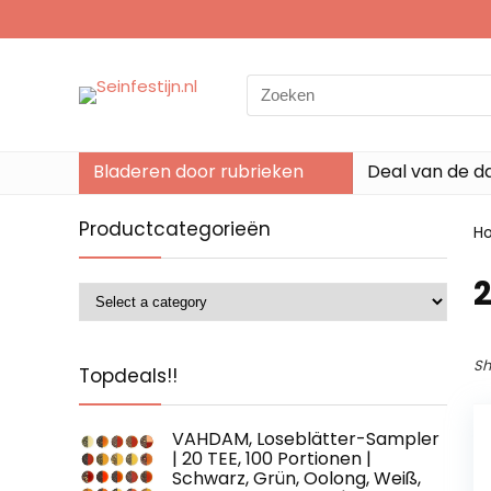
Search
for:
Bladeren door rubrieken
Deal van de d
Productcategorieën
H
2
Sh
Topdeals!!
VAHDAM, Loseblätter-Sampler
| 20 TEE, 100 Portionen |
Schwarz, Grün, Oolong, Weiß,