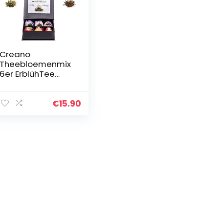
Creano
Theebloemenmix
6er ErblühTee
witte & zwarte
Thee in edele
magnetische
€
15.90
doos met
zilverkleurige
embossing