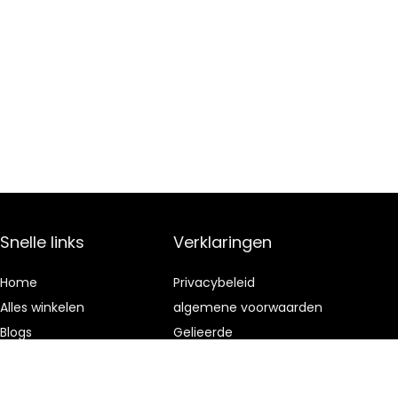
Snelle links
Verklaringen
Home
Privacybeleid
Alles winkelen
algemene voorwaarden
Blogs
Gelieerde
openbaarmaking
Onze webshops
Adverteren