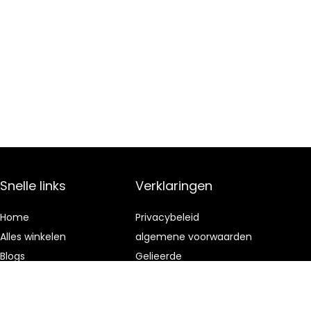
Snelle links
Verklaringen
Home
Privacybeleid
Alles winkelen
algemene voorwaarden
Blogs
Gelieerde
openbaarmaking
Onze webshops
Adverteren