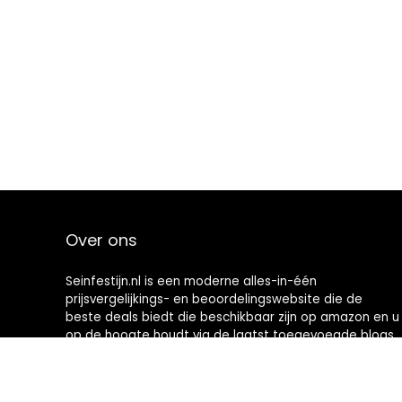
Over ons
Seinfestijn.nl is een moderne alles-in-één
prijsvergelijkings- en beoordelingswebsite die de
beste deals biedt die beschikbaar zijn op amazon en u
op de hoogte houdt via de laatst toegevoegde blogs.
Alle afbeeldingen zijn auteursrechtelijk beschermd
door hun respectievelijke eigenaren. Alle geciteerde
inhoud is afgeleid van hun respectievelijke bronnen.