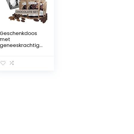
Geschenkdoos
met
geneeskrachtige
kruiden I 125 g
geneeskrachtige
kruiden in een
proefpakket I 5 x
25 g
geneeskrachtige
…