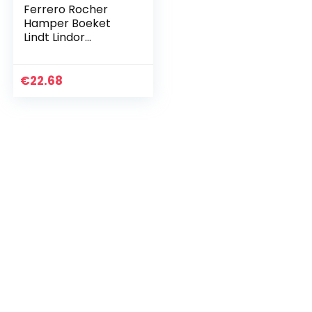
Ferrero Rocher
Hamper Boeket
Lindt Lindor
Cadbury
Geschenkdoos
Selectie
€
22.68
Gepersonaliseerde
Snoepjes Snoep
Kinder Reeces…