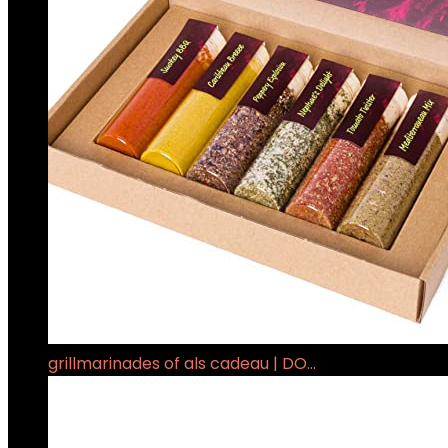
grillmarinades of als cadeau | DO…
€
24.95