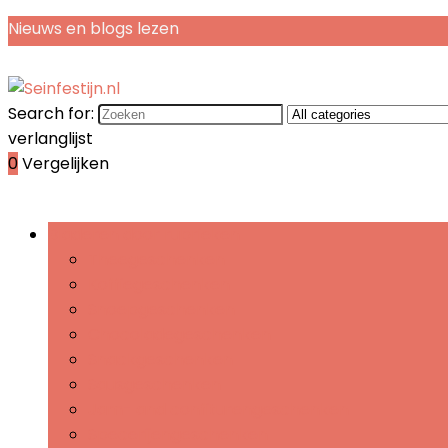
Nieuws en blogs lezen
Search for:
verlanglijst
0
Vergelijken
Bladeren door rubrieken
Theegeschenken
Koffiegeschenken
Snoepgeschenken
Chocoladegeschenken
Snackgeschenken
Sausgeschenken
Jam- and confiturengeschenken
Specerijengeschenken