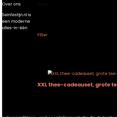
Over ons
Home
Product Specialiteit
‎Vetvrij.
Seinfestijn.nl is
‎Vetvrij.
een moderne
alles-in-één
Filter
Showing the single result
Added to wishlist
Removed from wishlis
Add to compare
XXL thee-cadeauset, grote t
Added to wishlist
Removed from wishlis
Add to compare
€
26.90