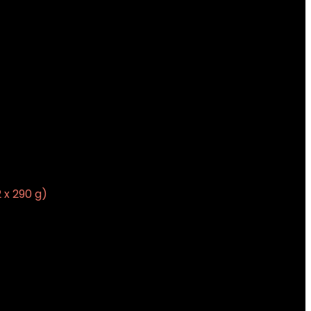
 x 290 g)
€
13.19