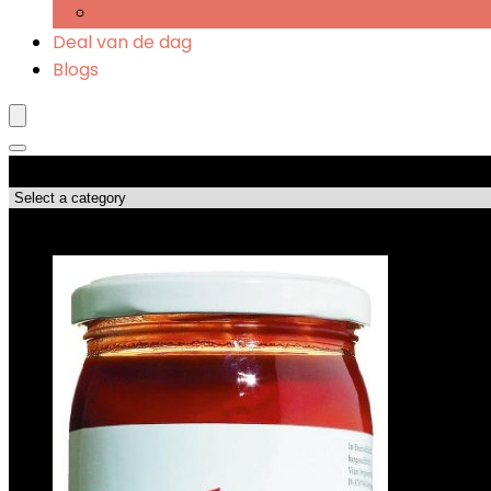
Kaasgeschenken
Deal van de dag
Blogs
Productcategorieën
Topdeals!!