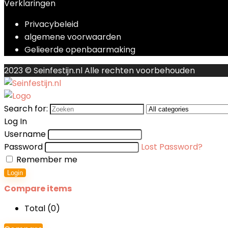
Verklaringen
Privacybeleid
algemene voorwaarden
Gelieerde openbaarmaking
2023 © Seinfestijn.nl Alle rechten voorbehouden
Search for:
Log In
Username
Password
Lost Password?
Remember me
Login
Compare items
Total (
0
)