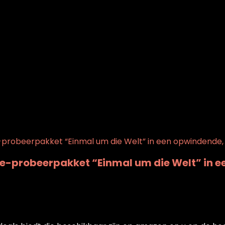
t
0
ee-probeerpakket “Einmal um die Welt” in
t
0