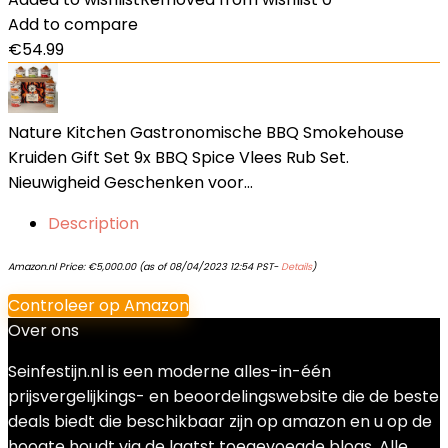
Add to compare
€
54.99
Nature Kitchen Gastronomische BBQ Smokehouse
Kruiden Gift Set 9x BBQ Spice Vlees Rub Set.
Nieuwigheid Geschenken voor…
Description
Amazon.nl Price:
€
5,000.00
(as of 08/04/2023 12:54 PST-
Details
)
Controleer op Amazon
Over ons
Seinfestijn.nl is een moderne alles-in-één
prijsvergelijkings- en beoordelingswebsite die de beste
deals biedt die beschikbaar zijn op amazon en u op de
hoogte houdt via de laatst toegevoegde blogs. Alle