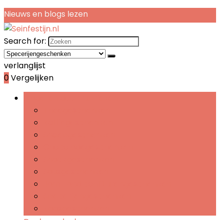
Nieuws en blogs lezen
Search for:
verlanglijst
0
Vergelijken
Bladeren door rubrieken
Theegeschenken
Koffiegeschenken
Snoepgeschenken
Chocoladegeschenken
Snackgeschenken
Sausgeschenken
Jam- and confiturengeschenken
Specerijengeschenken
Kaasgeschenken