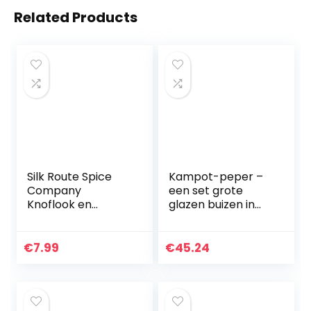
Related Products
Silk Route Spice
Kampot-peper –
Company
een set grote
Knoflook en
glazen buizen in
Kruiden Shaker
een
270g
geschenkverpakki
ng (3 x 75 g)
€
7.99
€
45.24