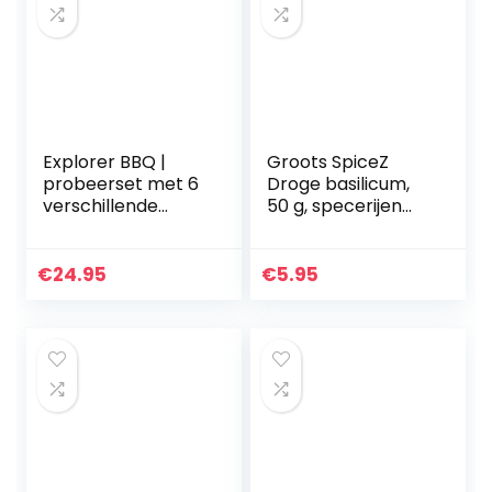
Explorer BBQ |
Groots SpiceZ
probeerset met 6
Droge basilicum,
verschillende
50 g, specerijen
kruidenmengsels |
voor het kruiden
voor eigen robijn-
van je maaltijden,
en grillmarinades
ideale
€
24.95
€
5.95
of als cadeau |
keukenkruiden,
DO…
aromatisch…