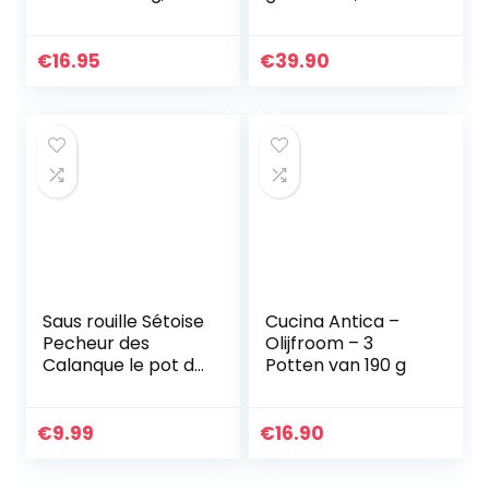
motiefnoedels
grillgeschenken,
handgemaakt, in
ketchup om te
set met
flamberen, met
€
16.95
€
39.90
tomatensaus
flambeerbrander
van Burning Bernd
Saus rouille Sétoise
Cucina Antica –
Pecheur des
Olijfroom – 3
Calanque le pot de
Potten van 190 g
90g FRANCE Saus
voor bouillabaisse
en andere
€
9.99
€
16.90
visgerechten uit
de…