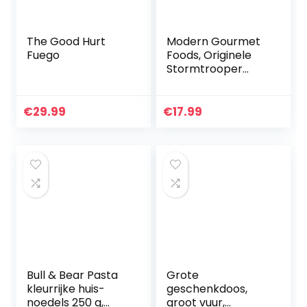
The Good Hurt
Modern Gourmet
Fuego
Foods, Originele
Stormtrooper
Food Truck Hot
Stuff Chili Saus Gift
Set, smaken
€
29.99
€
17.99
omvatten Red Hot
Lava Flow…
Bull & Bear Pasta
Grote
kleurrijke huis-
geschenkdoos,
noedels 250 g,
groot vuur,