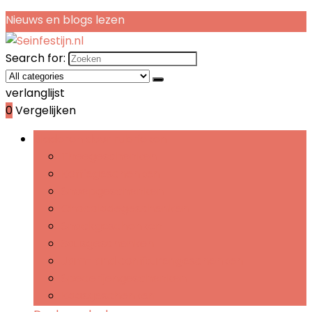
Nieuws en blogs lezen
Search for:
verlanglijst
0
Vergelijken
Bladeren door rubrieken
Theegeschenken
Koffiegeschenken
Snoepgeschenken
Chocoladegeschenken
Snackgeschenken
Sausgeschenken
Jam- and confiturengeschenken
Specerijengeschenken
Kaasgeschenken