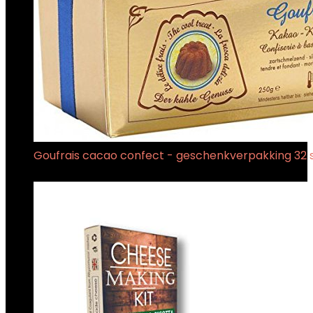
Goufrais cacao confect - geschenkverpakking 32 
€
16.49