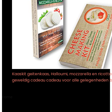
Kaaskit geitenkaas, Halloumi, mozzarella en ricott
geweldig cadeau cadeau voor alle gelegenheden 
€
14.50
Home
Product Productafmetingen
‎26 x 9 x 25 cm; 1.05
kg