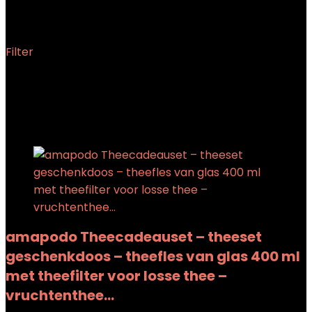
‎26 x 9 x 25 cm; 1.05 kg
Filter
Showing the single result
Added to wishlist
Removed from wishlist
0
Add to compare
amapodo Theecadeauset – theeset
geschenkdoos – theefles van glas 400 ml
met theefilter voor losse thee –
vruchtenthee…