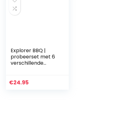
Explorer BBQ |
probeerset met 6
verschillende
kruidenmengsels |
voor eigen robijn-
en grillmarinades
€
24.95
of als cadeau | DO…