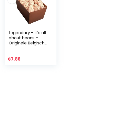
Legendary – it’s all
about beans –
Originele Belgische
truffel met
champagne,
handgemaakt, 200
€
7.86
gr.