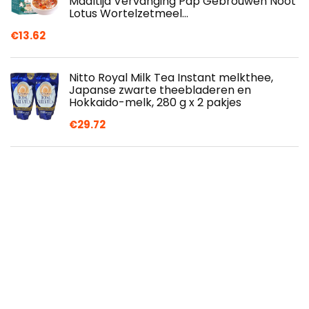
Maaltijd Vervanging Pap Gebrouwen Noot
Lotus Wortelzetmeel…
€
13.62
Nitto Royal Milk Tea Instant melkthee,
Japanse zwarte theebladeren en
Hokkaido-melk, 280 g x 2 pakjes
€
29.72
Truffelsaus met 5% zwarte zomertruffel
90g - Boscovivo - 100% italiaanse truffel -
Italiaans eten
€
10.00
Feestelijke Koffie Collectie Geschenkset
Medium Cups Instant Koffie 4 × 22G