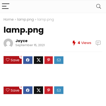
Home
»
lamp.png
»
lamp.png
lamp.png
Joyce
4
Views
September 15, 2021
0
Save
0
Save