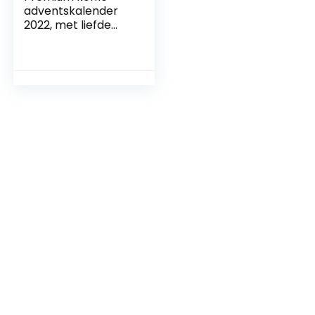
adventskalender
2022, met liefde
geroosterd door
mensen met een
handicap,
koffiecadeau voor
mannen en…