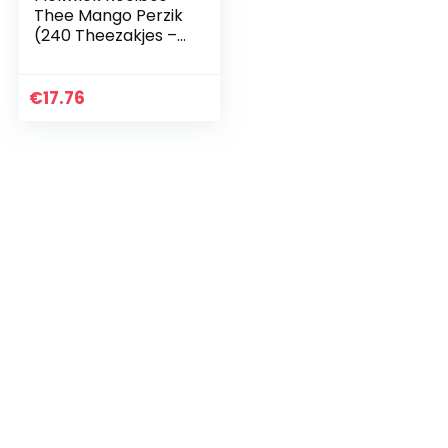
Thee Mango Perzik
(240 Theezakjes –
100% Natuurlijk –
Cafeïnevrije Thee –
UTZ
€
17.76
Gecertificeerd) –
12 x 20…