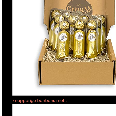
knapperige bonbons met…
€
40.18