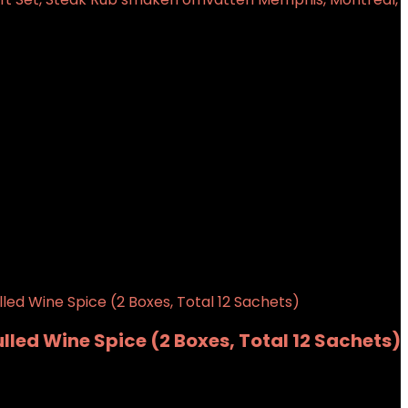
schikbaarheid
7 december 2020
0
wishlist
0
led Wine Spice (2 Boxes, Total 12 Sachets)
wishlist
0