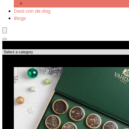
Kaasgeschenken
Deal van de dag
Blogs
Productcategorieën
Topdeals!!