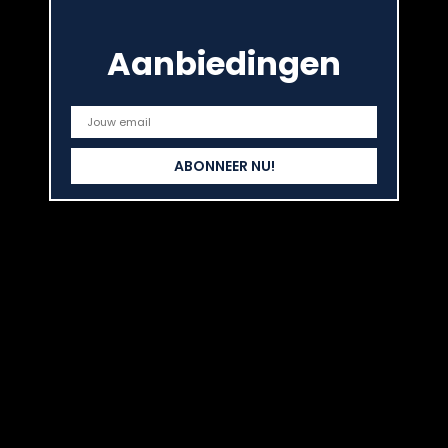
Add to compare
€
8.79
Aanbiedingen