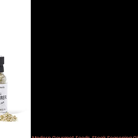
Modern Gourmet Foods, Steak Seasoning Gi