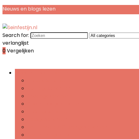
Nieuws en blogs lezen
Search for:
verlanglijst
0
Vergelijken
Bladeren door rubrieken
Theegeschenken
Koffiegeschenken
Snoepgeschenken
Chocoladegeschenken
Snackgeschenken
Sausgeschenken
Jam- and confiturengeschenken
Specerijengeschenken