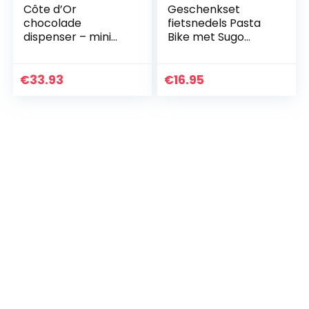
Côte d’Or
Geschenkset
chocolade
fietsnedels Pasta
dispenser – mini
Bike met Sugo
Bouchée – mini
all’Arrabbiata
Nougatti –
Chokotoff – 120
€
33.93
€
16.95
stuks – 1312g